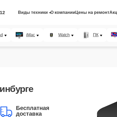
-12
Виды техники
О компании
Цены на ремонт
Ак
ad
iMac
Watch
ПК
инбурге
Бесплатная
доставка