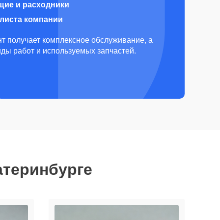
щие и расходники
алиста компании
т получает комплексное обслуживание, а
виды работ и используемых запчастей.
атеринбурге