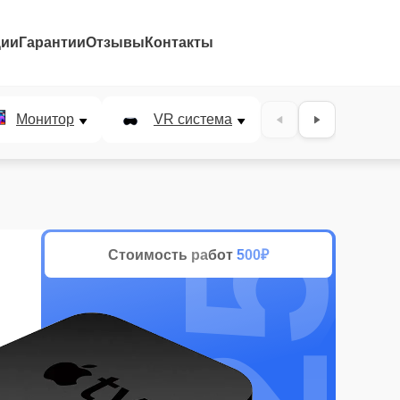
ции
Гарантии
Отзывы
Контакты
25%
Монитор
VR система
Наушники
Стоимость работ
500₽