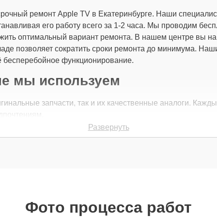
 срочный ремонт Apple TV в Екатеринбурге. Наши специали
навливая его работу всего за 1-2 часа. Мы проводим беспл
жить оптимальный вариант ремонта. В нашем центре вы н
кладе позволяет сократить сроки ремонта до минимума. На
её бесперебойное функционирование.
ые мы используем
гинальные запчасти, так и их качественные аналоги. Кажды
едпочтениям.
Развернуть
зовать длительное время, оригинальные запчасти — это л
в ближайшее время, можно рассмотреть установку качестве
ве всех деталей — будь то оригинальные запчасти или над
Фото процесса работ