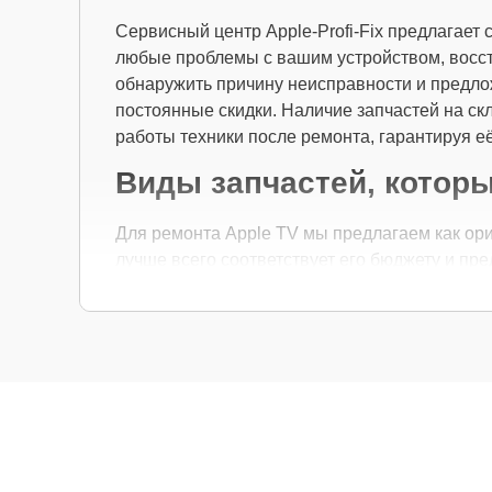
Сервисный центр Apple-Profi-Fix предлагает
любые проблемы с вашим устройством, восста
обнаружить причину неисправности и предло
постоянные скидки. Наличие запчастей на с
работы техники после ремонта, гарантируя 
Виды запчастей, котор
Для ремонта Apple TV мы предлагаем как ори
лучше всего соответствует его бюджету и пр
Как выбрать подходящие запчасти:
Если ваше устройство планируется исполь
совместимости и надежности.
Если планируется обновление устройства 
этом высокие стандарты надежности.
Независимо от выбора, мы уверены в качест
производителей.