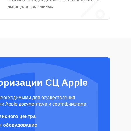
акции для постоянных
оризации СЦ Apple
необходимыми для осуществления
и Apple документами и сертификатами:
висного центра
и оборудование