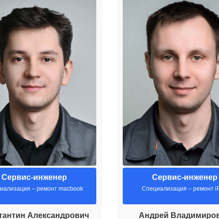
Сервис-инженер
Сервис-инженер
иализация – ремонт macbook
Специализация – ремонт i
тантин Александрович
Андрей Владимиро