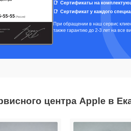
Сертификаты на комплектую
Сертификат у каждого специ
При обращении в наш сервис клиен
также гарантию до 2-3 лет на все 
рвисного центра Apple в Ек