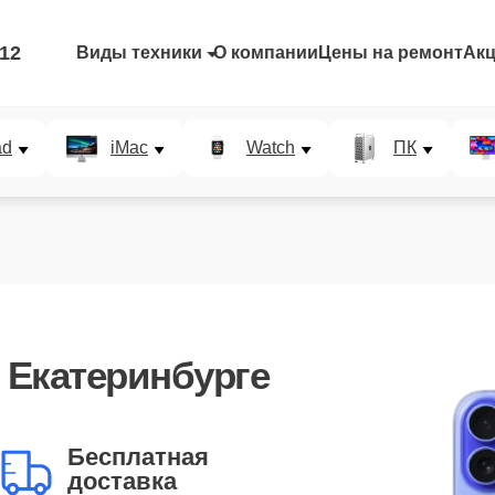
-12
Виды техники
О компании
Цены на ремонт
Ак
ad
iMac
Watch
ПК
 Екатеринбурге
Бесплатная
доставка