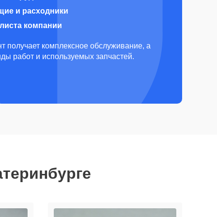
щие и расходники
алиста компании
т получает комплексное обслуживание, а
виды работ и используемых запчастей.
атеринбурге