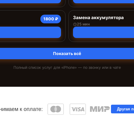
Замена аккумулятора
1800 ₽
25 мин
Показать всё
Полный список услуг для «
iPhone
» — по звонку или в чате
имаем к оплате:
Другая 