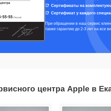
Сертификаты на комплектую
Сертификат у каждого специ
При обращении в наш сервис клиен
также гарантию до 2-3 лет на все 
рвисного центра Apple в Ек