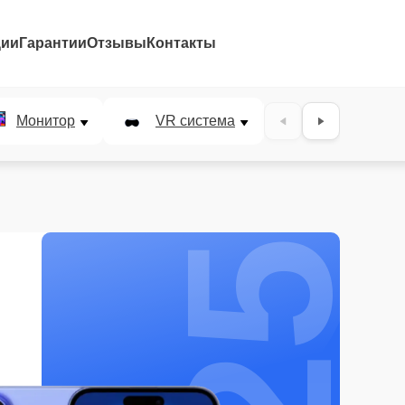
ции
Гарантии
Отзывы
Контакты
25%
Монитор
VR система
Наушники