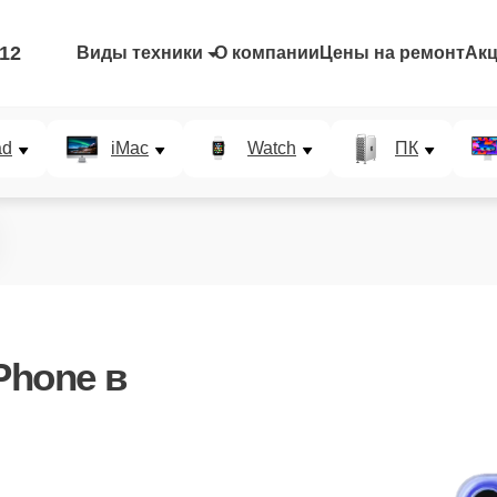
-12
Виды техники
О компании
Цены на ремонт
Ак
ad
iMac
Watch
ПК
Phone в