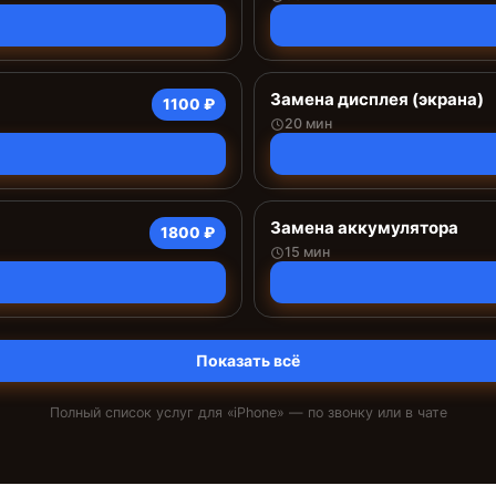
Замена дисплея (экрана)
1100 ₽
20 мин
Замена аккумулятора
1800 ₽
15 мин
Показать всё
Полный список услуг для «
iPhone
» — по звонку или в чате