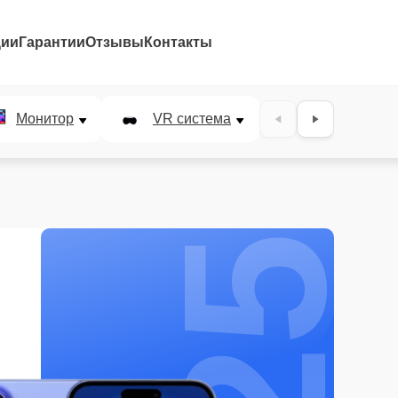
ции
Гарантии
Отзывы
Контакты
25%
Монитор
VR система
Наушники