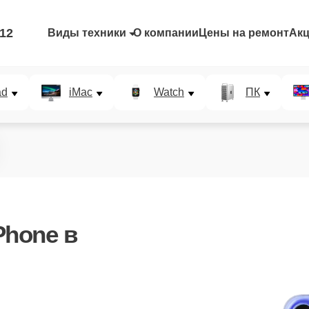
-12
Виды техники
О компании
Цены на ремонт
Ак
ad
iMac
Watch
ПК
Phone в