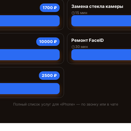
Замена стекла камеры
1700 ₽
15 мин
Ремонт FaceID
10000 ₽
30 мин
2500 ₽
Полный список услуг для «
iPhone
» — по звонку или в чате