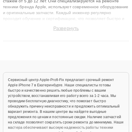
стажем от 5 до 12 лет. Они специализируются на ремонте
техники бренда Apple, используют современное оборудование
и оригинальные запчасти. Каждый инженер регулярно
проходит обучение и сертификацию, что позволяет быстро и
точноdiagnostikировать поломки и восстанавливать технику с
Развернуть
сохранением гарантии до 3 лет. Наши мастера решают
сложные случаи: от замены матриц и материнских плат до
ремонта после залития и восстановления данных. Благодаря
высокой квалификации и ответственному подходу клиенты
получают быстрый, качественный ремонт и понятные
объяснения по результатам диагностики.
Сервисный центр Apple-Profi-Fix предлагает срочный ремонт
Apple iPhone 7 в Екатеринбурге. Наши специалисты готовы
быстро и качественно решить любые проблемы с вашим
устройством, восстанавливая его работу всего за 1-2 часа. Мы
проводим бесплатную диагностику, что помогает быстро
обнаружить причину неисправности и предложить оптимальный
вариант ремонта. В нашем центре вы найдете выгодные
предложения по ценам и постоянные скидки. Наличие запчастей
на складе позволяет сократить сроки ремонта до минимума. Наши
мастера обеспечивают высокую надежность работы техники