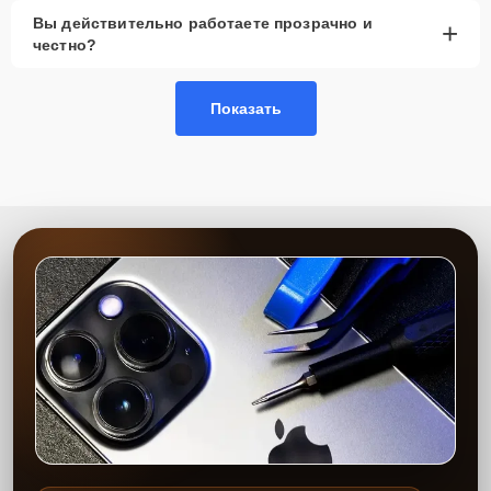
Гарантия качества
— надежность выполненных
Вы действительно работаете прозрачно и
+
работ и долговечность вашего устройства
честно?
Сервисный центр Apple-Profi-Fix обеспечивает высокое качество
ремонта благодаря многолетнему опыту наших мастеров и
Показать
использованию современного оборудования. Мы предоставляем
гарантию на выполненные работы и установленные запчасти
сроком до 2-3 лет, что подтверждает нашу уверенность в качестве
и долговечности результата. Наша цель — максимально
удовлетворить каждого клиента, предоставляя быстрый,
качественный и удобный сервис.