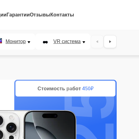
ции
Гарантии
Отзывы
Контакты
25%
Монитор
VR система
Наушники
Стоимость работ
450₽