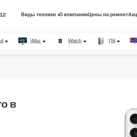
-12
Виды техники
О компании
Цены на ремонт
Ак
ad
iMac
Watch
ПК
ro
в