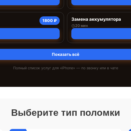
Замена аккумулятора
1800 ₽
20 мин
Показать всё
Полный список услуг для «
iPhone
» — по звонку или в чате
Выберите тип поломки