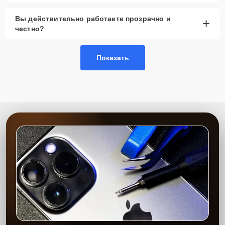
Гарантия качества
— надежность выполненных
Вы действительно работаете прозрачно и
+
работ и долговечность вашего устройства
честно?
Сервисный центр Apple-Profi-Fix обеспечивает высокое качество
ремонта благодаря многолетнему опыту наших мастеров и
Показать
использованию современного оборудования. Мы предоставляем
гарантию на выполненные работы и установленные запчасти
сроком до 2-3 лет, что подтверждает нашу уверенность в качестве
и долговечности результата. Наша цель — максимально
удовлетворить каждого клиента, предоставляя быстрый,
качественный и удобный сервис.