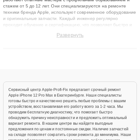
стажем от 5 до 12 лет. Они специализируются на ремонте
техники бренда Apple, используют современное оборудование
и оригинальные запчасти. Каждый инженер регулярно
проходит обучение и сертификацию, что позволяет быстро и
точноdiagnostikировать поломки и восстанавливать технику с
Развернуть
сохранением гарантии до 3 лет. Наши мастера решают
сложные случаи: от замены матриц и материнских плат до
ремонта после залития и восстановления данных. Благодаря
высокой квалификации и ответственному подходу клиенты
получают быстрый, качественный ремонт и понятные
объяснения по результатам диагностики.
Сервисный центр Apple-Profi-Fix предлагает срочный ремонт
Apple iPhone 12 Pro Max в Екатеринбурге. Наши специалисты
готовы быстро и качественно решить любые проблемы с вашим
устройством, восстанавливая его работу всего за 1-2 часа. Мы
проводим бесплатную диагностику, что помогает быстро
обнаружить причину неисправности и предложить оптимальный
вариант ремонта. В нашем центре вы найдете выгодные
предложения по ценам и постоянные скидки. Наличие запчастей
на складе позволяет сократить сроки ремонта до минимума. Наши