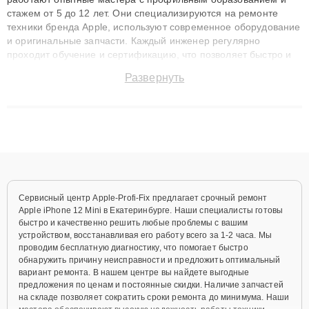
стажем от 5 до 12 лет. Они специализируются на ремонте
техники бренда Apple, используют современное оборудование
и оригинальные запчасти. Каждый инженер регулярно
проходит обучение и сертификацию, что позволяет быстро и
точноdiagnostikировать поломки и восстанавливать технику с
Развернуть
сохранением гарантии до 3 лет. Наши мастера решают
сложные случаи: от замены матриц и материнских плат до
ремонта после залития и восстановления данных. Благодаря
высокой квалификации и ответственному подходу клиенты
получают быстрый, качественный ремонт и понятные
объяснения по результатам диагностики.
Сервисный центр Apple-Profi-Fix предлагает срочный ремонт
Apple iPhone 12 Mini в Екатеринбурге. Наши специалисты готовы
быстро и качественно решить любые проблемы с вашим
устройством, восстанавливая его работу всего за 1-2 часа. Мы
проводим бесплатную диагностику, что помогает быстро
обнаружить причину неисправности и предложить оптимальный
вариант ремонта. В нашем центре вы найдете выгодные
предложения по ценам и постоянные скидки. Наличие запчастей
на складе позволяет сократить сроки ремонта до минимума. Наши