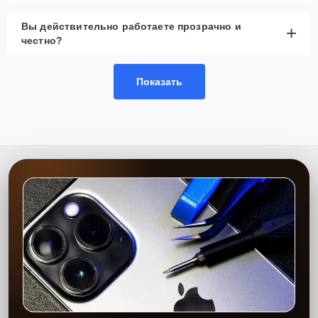
Гарантия качества
— надежность выполненных
Вы действительно работаете прозрачно и
+
работ и долговечность вашего устройства
честно?
Сервисный центр Apple-Profi-Fix обеспечивает высокое качество
ремонта благодаря многолетнему опыту наших мастеров и
Показать
использованию современного оборудования. Мы предоставляем
гарантию на выполненные работы и установленные запчасти
сроком до 2-3 лет, что подтверждает нашу уверенность в качестве
и долговечности результата. Наша цель — максимально
удовлетворить каждого клиента, предоставляя быстрый,
качественный и удобный сервис.