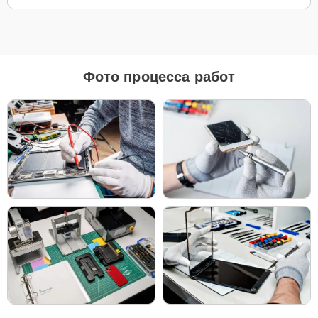
Для ремонта Apple Apple Watch Series 8 мы предлагаем как
оригинальные запчасти, так и их качественные аналоги. Каждый
клиент может выбрать тот вариант, который лучше всего
соответствует его бюджету и предпочтениям.
Фото процесса работ
Как выбрать подходящие запчасти:
Если ваше устройство планируется использовать
длительное время, оригинальные запчасти — это
лучший выбор для обеспечения максимальной
совместимости и надежности.
Если планируется обновление устройства в
ближайшее время, можно рассмотреть установку
качественных аналогов для экономии, сохраняя
при этом высокие стандарты надежности.
Независимо от выбора, мы уверены в качестве всех деталей —
будь то оригинальные запчасти или надежные аналоги от
проверенных производителей.
Чтобы начать ремонт, просто позвоните по телефону +7 (343)
288-39-12 или оставьте
Заявку на сайте
. Наш специалист
свяжется с вами в течение минуты, чтобы уточнить все детали и