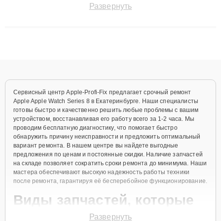
Развернуть
сохранением гарантии до 3 лет. Наши мастера решают
сложные случаи: от замены матриц и материнских плат до
ремонта после залития и восстановления данных. Благодаря
высокой квалификации и ответственному подходу клиенты
получают быстрый, качественный ремонт и понятные
объяснения по результатам диагностики.
Сервисный центр Apple-Profi-Fix предлагает срочный ремонт
Apple Apple Watch Series 8 в Екатеринбурге. Наши специалисты
готовы быстро и качественно решить любые проблемы с вашим
устройством, восстанавливая его работу всего за 1-2 часа. Мы
проводим бесплатную диагностику, что помогает быстро
обнаружить причину неисправности и предложить оптимальный
вариант ремонта. В нашем центре вы найдете выгодные
предложения по ценам и постоянные скидки. Наличие запчастей
на складе позволяет сократить сроки ремонта до минимума. Наши
мастера обеспечивают высокую надежность работы техники
после ремонта, гарантируя её бесперебойное функционирование.
Виды запчастей, которые
мы используем
Развернуть