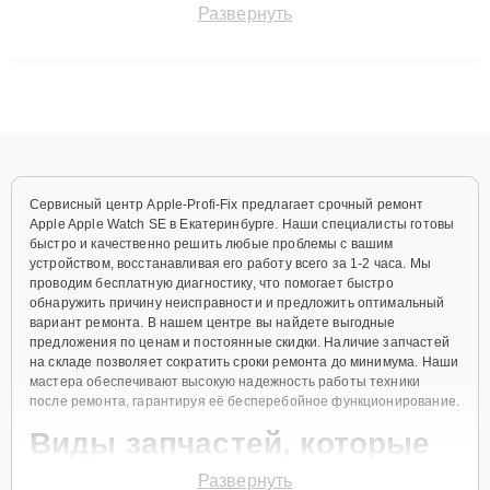
Развернуть
сохранением гарантии до 3 лет. Наши мастера решают
сложные случаи: от замены матриц и материнских плат до
ремонта после залития и восстановления данных. Благодаря
высокой квалификации и ответственному подходу клиенты
получают быстрый, качественный ремонт и понятные
объяснения по результатам диагностики.
Сервисный центр Apple-Profi-Fix предлагает срочный ремонт
Apple Apple Watch SE в Екатеринбурге. Наши специалисты готовы
быстро и качественно решить любые проблемы с вашим
устройством, восстанавливая его работу всего за 1-2 часа. Мы
проводим бесплатную диагностику, что помогает быстро
обнаружить причину неисправности и предложить оптимальный
вариант ремонта. В нашем центре вы найдете выгодные
предложения по ценам и постоянные скидки. Наличие запчастей
на складе позволяет сократить сроки ремонта до минимума. Наши
мастера обеспечивают высокую надежность работы техники
после ремонта, гарантируя её бесперебойное функционирование.
Виды запчастей, которые
мы используем
Развернуть