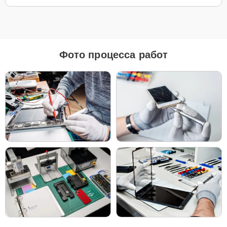
Для ремонта Apple Apple Watch SE мы предлагаем как
оригинальные запчасти, так и их качественные аналоги. Каждый
клиент может выбрать тот вариант, который лучше всего
соответствует его бюджету и предпочтениям.
Фото процесса работ
Как выбрать подходящие запчасти:
Если ваше устройство планируется использовать
длительное время, оригинальные запчасти — это
лучший выбор для обеспечения максимальной
совместимости и надежности.
Если планируется обновление устройства в
ближайшее время, можно рассмотреть установку
качественных аналогов для экономии, сохраняя
при этом высокие стандарты надежности.
Независимо от выбора, мы уверены в качестве всех деталей —
будь то оригинальные запчасти или надежные аналоги от
проверенных производителей.
Чтобы начать ремонт, просто позвоните по телефону +7 (343)
288-39-12 или оставьте
Заявку на сайте
. Наш специалист
свяжется с вами в течение минуты, чтобы уточнить все детали и