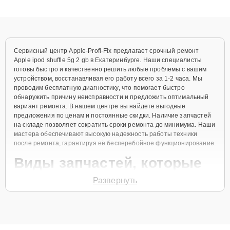
получают быстрый, качественный ремонт и понятные
объяснения по результатам диагностики.
Сервисный центр Apple-Profi-Fix предлагает срочный ремонт
Apple ipod shuffle 5g 2 gb в Екатеринбурге. Наши специалисты
готовы быстро и качественно решить любые проблемы с вашим
устройством, восстанавливая его работу всего за 1-2 часа. Мы
проводим бесплатную диагностику, что помогает быстро
обнаружить причину неисправности и предложить оптимальный
вариант ремонта. В нашем центре вы найдете выгодные
предложения по ценам и постоянные скидки. Наличие запчастей
на складе позволяет сократить сроки ремонта до минимума. Наши
мастера обеспечивают высокую надежность работы техники
после ремонта, гарантируя её бесперебойное функционирование.
Виды запчастей, которые
мы используем
Развернуть
Для ремонта Apple ipod shuffle 5g 2 gb мы предлагаем как
оригинальные запчасти, так и их качественные аналоги. Каждый
клиент может выбрать тот вариант, который лучше всего