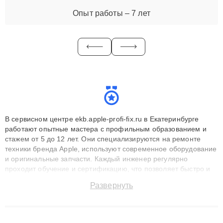
Опыт работы – 7 лет
В сервисном центре ekb.apple-profi-fix.ru в Екатеринбурге
работают опытные мастера с профильным образованием и
стажем от 5 до 12 лет. Они специализируются на ремонте
техники бренда Apple, используют современное оборудование
и оригинальные запчасти. Каждый инженер регулярно
проходит обучение и сертификацию, что позволяет быстро и
точноdiagnostikировать поломки и восстанавливать технику с
Развернуть
сохранением гарантии до 3 лет. Наши мастера решают
сложные случаи: от замены матриц и материнских плат до
ремонта после залития и восстановления данных. Благодаря
высокой квалификации и ответственному подходу клиенты