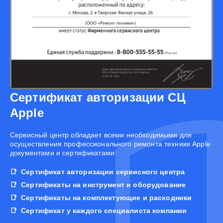
Сертификат авторизации СЦ
Apple
Cервисный центр обладает всеми необходимыми для
осуществления профессионального ремонта техники Apple
документами и сертификатами:
Сертификат авторизации сервисного центра
Сертификаты на инструмент и оборудование
Сертификаты на комплектующие и расходники
Сертификат у каждого специалиста компании