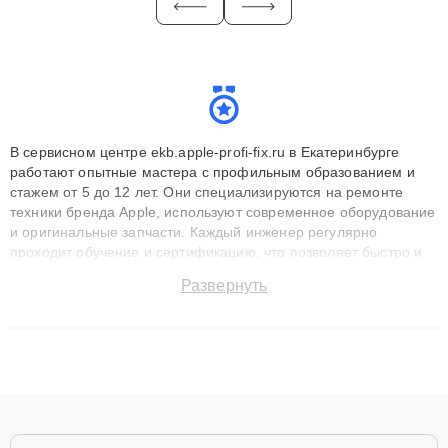
В сервисном центре ekb.apple-profi-fix.ru в Екатеринбурге
работают опытные мастера с профильным образованием и
стажем от 5 до 12 лет. Они специализируются на ремонте
техники бренда Apple, используют современное оборудование
и оригинальные запчасти. Каждый инженер регулярно
проходит обучение и сертификацию, что позволяет быстро и
точноdiagnostikировать поломки и восстанавливать технику с
Развернуть
сохранением гарантии до 3 лет. Наши мастера решают
сложные случаи: от замены матриц и материнских плат до
ремонта после залития и восстановления данных. Благодаря
высокой квалификации и ответственному подходу клиенты
получают быстрый, качественный ремонт и понятные
объяснения по результатам диагностики.