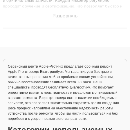
и оригинальные запчасти. Каждый инженер регулярно
проходит обучение и сертификацию, что позволяет быстро и
точноdiagnostikировать поломки и восстанавливать технику с
Развернуть
сохранением гарантии до 3 лет. Наши мастера решают
сложные случаи: от замены матриц и материнских плат до
ремонта после залития и восстановления данных. Благодаря
высокой квалификации и ответственному подходу клиенты
получают быстрый, качественный ремонт и понятные
объяснения по результатам диагностики.
Сервисный центр Apple-Profi-Fix предлагает срочный ремонт
Apple Pro в городе Екатеринбург. Мы гарантируем быстрые и
качественные решения любых проблем с вашим устройством,
обычно восстановление занимает всего 1-2 часа. Наши
специалисты проводят бесплатную диагностику, что помогает
оперативно выявить неисправность и предложить оптимальный
вариант ремонта. В центре всегда есть в наличии необходимые
запчасти, что позволяет значительно сократить время ожидания.
Весь процесс направлен на обеспечение надежности работы
устройства после ремонта, чтобы вы могли пользоваться им без
перебоев и с уверенностью в его исправности.
Категории используемых