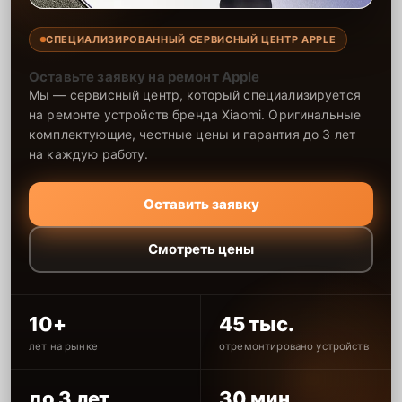
благодаря опыту наших специалистов. Мы предоставляем
гарантию на все выполненные работы и использованные
СПЕЦИАЛИЗИРОВАННЫЙ СЕРВИСНЫЙ ЦЕНТР APPLE
запчасти сроком до 2-3 лет, что подтверждает качество и
надежность наших услуг. В нашем центре ремонт осуществляется
Оставьте заявку на ремонт Apple
быстро и с гарантией долговечности. Мы стремимся предоставить
Мы — сервисный центр, который специализируется
клиентам лучший сервис, делая ремонт максимально удобным и
качественным.
на ремонте устройств бренда Xiaomi. Оригинальные
комплектующие, честные цены и гарантия до 3 лет
на каждую работу.
Оставить заявку
Смотреть цены
10+
45 тыс.
лет на рынке
отремонтировано устройств
до 3 лет
30 мин