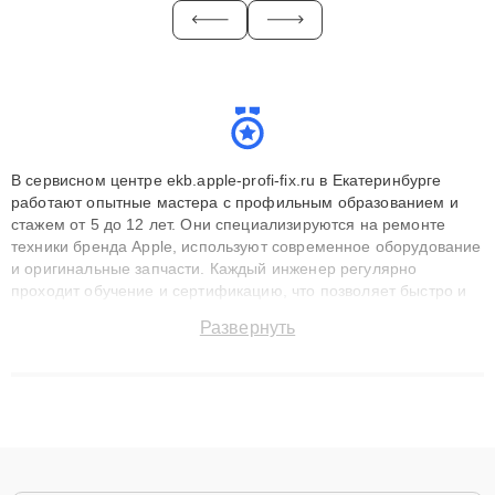
В сервисном центре ekb.apple-profi-fix.ru в Екатеринбурге
работают опытные мастера с профильным образованием и
стажем от 5 до 12 лет. Они специализируются на ремонте
техники бренда Apple, используют современное оборудование
и оригинальные запчасти. Каждый инженер регулярно
проходит обучение и сертификацию, что позволяет быстро и
точноdiagnostikировать поломки и восстанавливать технику с
Развернуть
сохранением гарантии до 3 лет. Наши мастера решают
сложные случаи: от замены матриц и материнских плат до
ремонта после залития и восстановления данных. Благодаря
высокой квалификации и ответственному подходу клиенты
получают быстрый, качественный ремонт и понятные
объяснения по результатам диагностики.