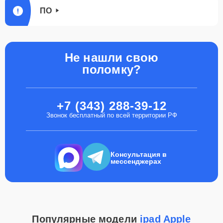
ПО
Не нашли свою
поломку?
+7 (343) 288-39-12
Звонок бесплатный по всей территории РФ
Консультация в
мессенджерах
Популярные модели
ipad Apple