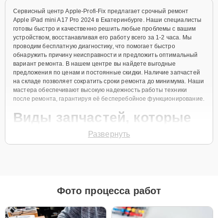
Сервисный центр Apple-Profi-Fix предлагает срочный ремонт
Apple iPad mini A17 Pro 2024 в Екатеринбурге. Наши специалисты
готовы быстро и качественно решить любые проблемы с вашим
устройством, восстанавливая его работу всего за 1-2 часа. Мы
проводим бесплатную диагностику, что помогает быстро
обнаружить причину неисправности и предложить оптимальный
вариант ремонта. В нашем центре вы найдете выгодные
предложения по ценам и постоянные скидки. Наличие запчастей
на складе позволяет сократить сроки ремонта до минимума. Наши
мастера обеспечивают высокую надежность работы техники
после ремонта, гарантируя её бесперебойное функционирование.
Виды запчастей, которые
мы используем
Развернуть
Для ремонта Apple iPad mini A17 Pro 2024 мы предлагаем как
оригинальные запчасти, так и их качественные аналоги. Каждый
клиент может выбрать тот вариант, который лучше всего
соответствует его бюджету и предпочтениям.
Фото процесса работ
Как выбрать подходящие запчасти:
Если ваше устройство планируется использовать