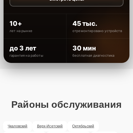
10+
45 тыс.
лет на рынке
отремонтировано устройств
до 3 лет
30 мин
гарантия на работы
бесплатная диагностика
Районы обслуживания
Чкаловский
Верх-Исетский
Октябрьский