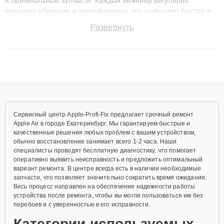
и оригинальные запчасти. Каждый инженер регулярно
проходит обучение и сертификацию, что позволяет быстро и
точноdiagnostikировать поломки и восстанавливать технику с
Развернуть
сохранением гарантии до 3 лет. Наши мастера решают
сложные случаи: от замены матриц и материнских плат до
ремонта после залития и восстановления данных. Благодаря
высокой квалификации и ответственному подходу клиенты
получают быстрый, качественный ремонт и понятные
объяснения по результатам диагностики.
Сервисный центр Apple-Profi-Fix предлагает срочный ремонт
Apple Air в городе Екатеринбург. Мы гарантируем быстрые и
качественные решения любых проблем с вашим устройством,
обычно восстановление занимает всего 1-2 часа. Наши
специалисты проводят бесплатную диагностику, что помогает
оперативно выявить неисправность и предложить оптимальный
вариант ремонта. В центре всегда есть в наличии необходимые
запчасти, что позволяет значительно сократить время ожидания.
Весь процесс направлен на обеспечение надежности работы
устройства после ремонта, чтобы вы могли пользоваться им без
перебоев и с уверенностью в его исправности.
Категории используемых