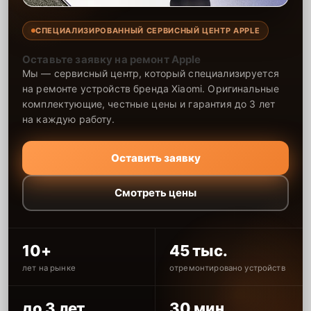
благодаря опыту наших специалистов. Мы предоставляем
гарантию на все выполненные работы и использованные
СПЕЦИАЛИЗИРОВАННЫЙ СЕРВИСНЫЙ ЦЕНТР APPLE
запчасти сроком до 2-3 лет, что подтверждает качество и
надежность наших услуг. В нашем центре ремонт осуществляется
Оставьте заявку на ремонт Apple
быстро и с гарантией долговечности. Мы стремимся предоставить
Мы — сервисный центр, который специализируется
клиентам лучший сервис, делая ремонт максимально удобным и
качественным.
на ремонте устройств бренда Xiaomi. Оригинальные
комплектующие, честные цены и гарантия до 3 лет
на каждую работу.
Оставить заявку
Смотреть цены
10+
45 тыс.
лет на рынке
отремонтировано устройств
до 3 лет
30 мин