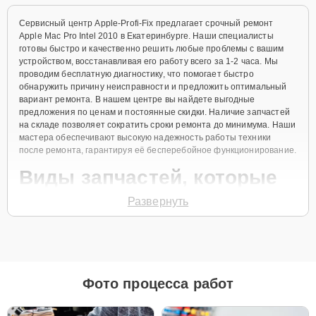
Сервисный центр Apple-Profi-Fix предлагает срочный ремонт
Apple Mac Pro Intel 2010 в Екатеринбурге. Наши специалисты
готовы быстро и качественно решить любые проблемы с вашим
устройством, восстанавливая его работу всего за 1-2 часа. Мы
проводим бесплатную диагностику, что помогает быстро
обнаружить причину неисправности и предложить оптимальный
вариант ремонта. В нашем центре вы найдете выгодные
предложения по ценам и постоянные скидки. Наличие запчастей
на складе позволяет сократить сроки ремонта до минимума. Наши
мастера обеспечивают высокую надежность работы техники
после ремонта, гарантируя её бесперебойное функционирование.
Виды запчастей, которые
мы используем
Развернуть
Для ремонта Apple Mac Pro Intel 2010 мы предлагаем как
оригинальные запчасти, так и их качественные аналоги. Каждый
клиент может выбрать тот вариант, который лучше всего
соответствует его бюджету и предпочтениям.
Фото процесса работ
Как выбрать подходящие запчасти:
Если ваше устройство планируется использовать