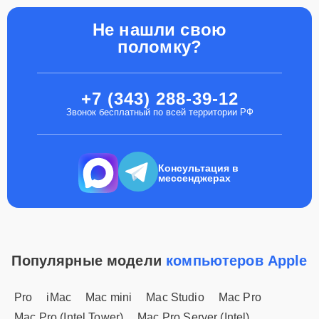
Не нашли свою
поломку?
+7 (343) 288-39-12
Звонок бесплатный по всей территории РФ
Консультация в
мессенджерах
Популярные модели
компьютеров Apple
Pro
iMac
Mac mini
Mac Studio
Mac Pro
Mac Pro (Intel Tower)
Mac Pro Server (Intel)