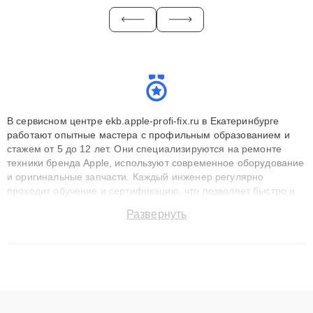
В сервисном центре ekb.apple-profi-fix.ru в Екатеринбурге
работают опытные мастера с профильным образованием и
стажем от 5 до 12 лет. Они специализируются на ремонте
техники бренда Apple, используют современное оборудование
и оригинальные запчасти. Каждый инженер регулярно
проходит обучение и сертификацию, что позволяет быстро и
точноdiagnostikировать поломки и восстанавливать технику с
Развернуть
сохранением гарантии до 3 лет. Наши мастера решают
сложные случаи: от замены матриц и материнских плат до
ремонта после залития и восстановления данных. Благодаря
высокой квалификации и ответственному подходу клиенты
получают быстрый, качественный ремонт и понятные
объяснения по результатам диагностики.