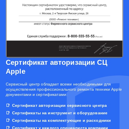
Сертификат авторизации СЦ
Apple
Cервисный центр обладает всеми необходимыми для
осуществления профессионального ремонта техники Apple
документами и сертификатами:
Сертификат авторизации сервисного центра
Сертификаты на инструмент и оборудование
Сертификаты на комплектующие и расходники
Сертификат у каждого специалиста компании