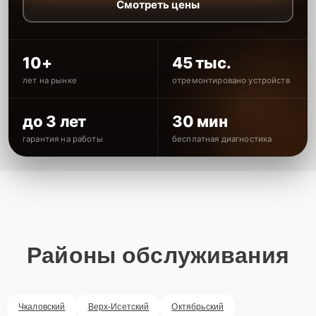
Смотреть цены
10+
45 тыс.
лет на рынке
отремонтировано устройств
до 3 лет
30 мин
гарантия на работы
бесплатная диагностика
Районы обслуживания
Чкаловский
Верх-Исетский
Октябрьский