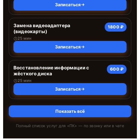
Записаться
Замена видеоадаптера
1800 ₽
(видеокарты)
25 мин
Записаться
Восстановление информации с
600 ₽
жёсткого диска
25 мин
Записаться
Показать всё
Полный список услуг для «
ПК
» — по звонку или в чате