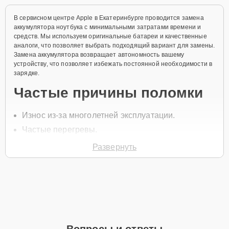
В сервисном центре Apple в Екатеринбурге проводится замена
аккумулятора ноутбука с минимальными затратами времени и
средств. Мы используем оригинальные батареи и качественные
аналоги, что позволяет выбрать подходящий вариант для замены.
Замена аккумулятора возвращает автономность вашему
устройству, что позволяет избежать постоянной необходимости в
зарядке.
Частые причины поломки
Износ из-за многолетней эксплуатации.
Частые перегревы.
Механические повреждения корпуса
Развернуть
аккумулятора.
Сбои в зарядке устройства.
Неправильное использование устройства.
Для заказа замены позвоните по телефону +7 (343) 288-39-12 или
оставьте
Заявку на сайте
. Специалист свяжется с вами в течение
минуты для уточнения всех вопросов и записи на диагностику и
Вопросы и ответы
ремонт.