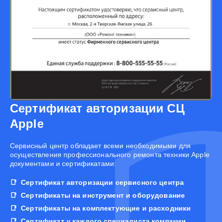
Сертификат авторизации СЦ
Apple
Cервисный центр обладает всеми необходимыми для
осуществления профессионального ремонта техники Apple
документами и сертификатами:
Сертификат авторизации сервисного центра
Сертификаты на инструмент и оборудование
Сертификаты на комплектующие и расходники
Сертификат у каждого специалиста компании