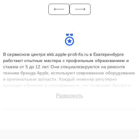
В сервисном центре ekb.apple-profi-fix.ru в Екатеринбурге
работают опытные мастера с профильным образованием и
стажем от 5 до 12 лет. Они специализируются на ремонте
техники бренда Apple, используют современное оборудование
и оригинальные запчасти. Каждый инженер регулярно
проходит обучение и сертификацию, что позволяет быстро и
точноdiagnostikировать поломки и восстанавливать технику с
Развернуть
сохранением гарантии до 3 лет. Наши мастера решают
сложные случаи: от замены матриц и материнских плат до
ремонта после залития и восстановления данных. Благодаря
высокой квалификации и ответственному подходу клиенты
получают быстрый, качественный ремонт и понятные
объяснения по результатам диагностики.