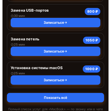
Замена USB-портов
800 ₽
30 мин
Записаться
Замена петель
1050 ₽
25 мин
Записаться
Установка системы macOS
1000 ₽
25 мин
Записаться
Показать всё
Полный список услуг для «
MacBook
» — по звонку или в чате