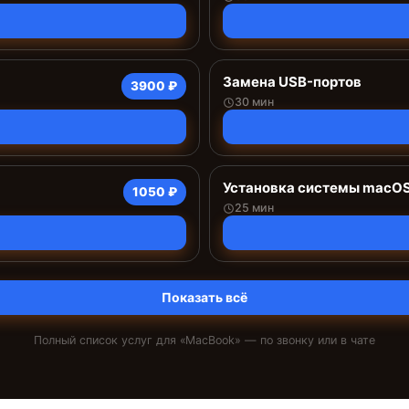
Замена USB-портов
3900 ₽
30 мин
Установка системы macO
1050 ₽
25 мин
Показать всё
Полный список услуг для «
MacBook
» — по звонку или в чате