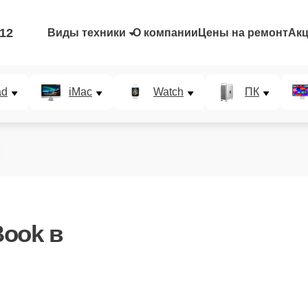
-12
Виды техники
О компании
Цены на ремонт
Ак
ad
iMac
Watch
ПК
ook в