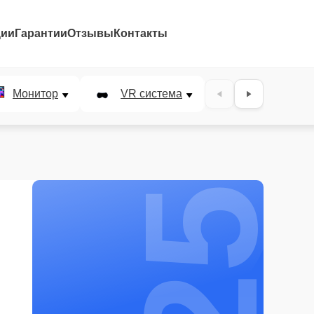
ции
Гарантии
Отзывы
Контакты
25%
Монитор
VR система
Наушники