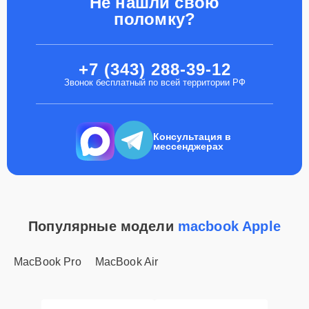
Не нашли свою
поломку?
+7 (343) 288-39-12
Звонок бесплатный по всей территории РФ
Консультация в
мессенджерах
Популярные модели
macbook Apple
MacBook Pro
MacBook Air