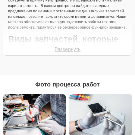
обнаружить причину неисправности и предложить оптимальный
вариант ремонта. В нашем центре вы найдете выгодные
предложения по ценам и постоянные скидки. Наличие запчастей
на складе позволяет сократить сроки ремонта до минимума. Наши
мастера обеспечивают высокую надежность работы техники
после ремонта, гарантируя её бесперебойное функционирование.
Виды запчастей, которые
мы используем
Развернуть
Для ремонта Apple MacBook Pro 16 2021 мы предлагаем как
оригинальные запчасти, так и их качественные аналоги. Каждый
клиент может выбрать тот вариант, который лучше всего
соответствует его бюджету и предпочтениям.
Фото процесса работ
Как выбрать подходящие запчасти:
Если ваше устройство планируется использовать
длительное время, оригинальные запчасти — это
лучший выбор для обеспечения максимальной
совместимости и надежности.
Если планируется обновление устройства в
ближайшее время, можно рассмотреть установку