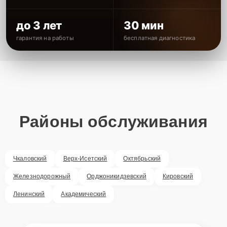
до 3 лет
30 мин
гарантия на работы
бесплатная диагностика
Районы обслуживания
Чкаловский
Верх-Исетский
Октябрьский
Железнодорожный
Орджоникидзевский
Кировский
Ленинский
Академический