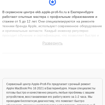
В сервисном центре ekb.apple-profi-fix.ru в Екатеринбурге
работают опытные мастера с профильным образованием и
стажем от 5 до 12 лет. Они специализируются на ремонте
техники бренда Apple, используют современное оборудование
и оригинальные запчасти. Каждый инженер регулярно
проходит обучение и сертификацию, что позволяет быстро и
точноdiagnostikировать поломки и восстанавливать технику с
Развернуть
сохранением гарантии до 3 лет. Наши мастера решают
сложные случаи: от замены матриц и материнских плат до
ремонта после залития и восстановления данных. Благодаря
высокой квалификации и ответственному подходу клиенты
получают быстрый, качественный ремонт и понятные
объяснения по результатам диагностики.
Сервисный центр Apple-Profi-Fix предлагает срочный ремонт
Apple MacBook Pro 16 2021 в Екатеринбурге. Наши специалисты
готовы быстро и качественно решить любые проблемы с вашим
устройством, восстанавливая его работу всего за 1-2 часа. Мы
проводим бесплатную диагностику, что помогает быстро