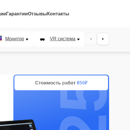
ции
Гарантии
Отзывы
Контакты
25%
Монитор
VR система
Наушники
Стоимость работ
650₽