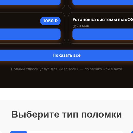
Установка системы macO
1050 ₽
20 мин
Показать всё
Полный список услуг для «
MacBook
» — по звонку или в чате
Выберите тип поломки