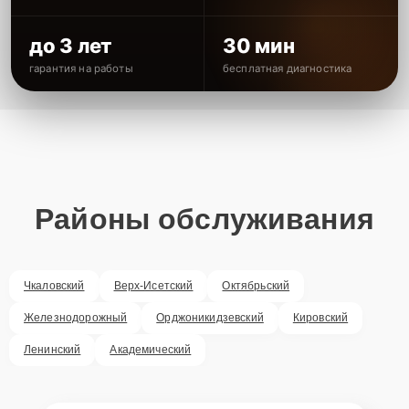
до 3 лет
30 мин
гарантия на работы
бесплатная диагностика
Районы обслуживания
Чкаловский
Верх-Исетский
Октябрьский
Железнодорожный
Орджоникидзевский
Кировский
Ленинский
Академический