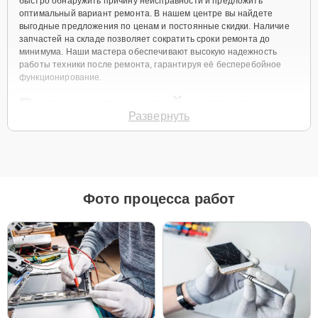
быстро обнаружить причину неисправности и предложить
оптимальный вариант ремонта. В нашем центре вы найдете
выгодные предложения по ценам и постоянные скидки. Наличие
запчастей на складе позволяет сократить сроки ремонта до
минимума. Наши мастера обеспечивают высокую надежность
работы техники после ремонта, гарантируя её бесперебойное
функционирование.
Виды запчастей, которые
Развернуть
мы используем
Для ремонта Apple MacBook Pro 15 Retina 2012 мы предлагаем как
оригинальные запчасти, так и их качественные аналоги. Каждый
клиент может выбрать тот вариант, который лучше всего
Фото процесса работ
соответствует его бюджету и предпочтениям.
Как выбрать подходящие запчасти:
Если ваше устройство планируется использовать
длительное время, оригинальные запчасти — это
лучший выбор для обеспечения максимальной
совместимости и надежности.
Если планируется обновление устройства в