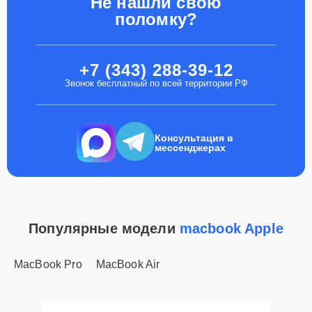
Не нашли свою
поломку?
+7 (343) 288-39-12
Звонок бесплатный по всей территории РФ
Консультация в
мессенджерах
Популярные модели
macbook Apple
MacBook Pro
MacBook Air