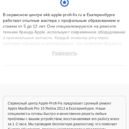
В сервисном центре ekb.apple-profi-fix.ru в Екатеринбурге
работают опытные мастера с профильным образованием и
стажем от 5 до 12 лет. Они специализируются на ремонте
техники бренда Apple, используют современное оборудование
и оригинальные запчасти. Каждый инженер регулярно
проходит обучение и сертификацию, что позволяет быстро и
точноdiagnostikировать поломки и восстанавливать технику с
Развернуть
сохранением гарантии до 3 лет. Наши мастера решают
сложные случаи: от замены матриц и материнских плат до
ремонта после залития и восстановления данных. Благодаря
высокой квалификации и ответственному подходу клиенты
получают быстрый, качественный ремонт и понятные
объяснения по результатам диагностики.
Сервисный центр Apple-Profi-Fix предлагает срочный ремонт
Apple MacBook Pro 15 Retina 2012 в Екатеринбурге. Наши
специалисты готовы быстро и качественно решить любые
проблемы с вашим устройством, восстанавливая его работу всего
за 1-2 часа. Мы проводим бесплатную диагностику, что помогает