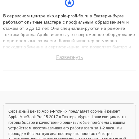
В сервисном центре ekb.apple-profi-fix.ru в Екатеринбурге
работают опытные мастера с профильным образованием и
стажем от 5 до 12 лет. Они специализируются на ремонте
техники бренда Apple, используют современное оборудование
и оригинальные запчасти. Каждый инженер регулярно
проходит обучение и сертификацию, что позволяет быстро и
точноdiagnostikировать поломки и восстанавливать технику с
Развернуть
сохранением гарантии до 3 лет. Наши мастера решают
сложные случаи: от замены матриц и материнских плат до
ремонта после залития и восстановления данных. Благодаря
высокой квалификации и ответственному подходу клиенты
получают быстрый, качественный ремонт и понятные
объяснения по результатам диагностики.
Сервисный центр Apple-Profi-Fix предлагает срочный ремонт
Apple MacBook Pro 15 2017 в Екатеринбурге. Наши специалисты
готовы быстро и качественно решить любые проблемы с вашим
устройством, восстанавливая его работу всего за 1-2 часа. Мы
проводим бесплатную диагностику, что помогает быстро