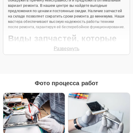
обнаружить причину неисправности и предложить оптимальный
вариант ремонта. В нашем центре вы найдете выгодные
предложения по ценам и постоянные скидки. Наличие запчастей
на складе позволяет сократить сроки ремонта до минимума. Наши
мастера обеспечивают высокую надежность работы техники
после ремонта, гарантируя её бесперебойное функционирование.
Виды запчастей, которые
мы используем
Развернуть
Для ремонта Apple MacBook Pro 15 2017 мы предлагаем как
оригинальные запчасти, так и их качественные аналоги. Каждый
клиент может выбрать тот вариант, который лучше всего
соответствует его бюджету и предпочтениям.
Фото процесса работ
Как выбрать подходящие запчасти:
Если ваше устройство планируется использовать
длительное время, оригинальные запчасти — это
лучший выбор для обеспечения максимальной
совместимости и надежности.
Если планируется обновление устройства в
ближайшее время, можно рассмотреть установку