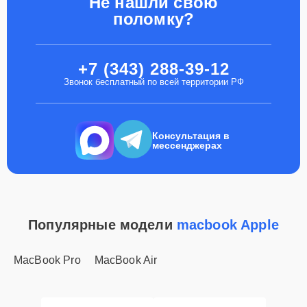
Не нашли свою
поломку?
+7 (343) 288-39-12
Звонок бесплатный по всей территории РФ
Консультация в
мессенджерах
Популярные модели
macbook Apple
MacBook Pro
MacBook Air