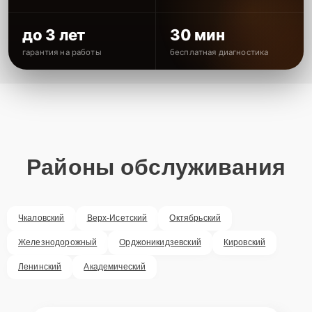
до 3 лет
30 мин
гарантия на работы
бесплатная диагностика
Районы обслуживания
Чкаловский
Верх-Исетский
Октябрьский
Железнодорожный
Орджоникидзевский
Кировский
Ленинский
Академический