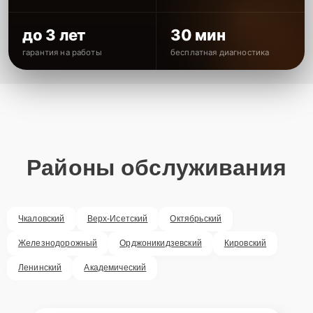
до 3 лет
30 мин
гарантия на работы
бесплатная диагностика
Районы обслуживания
Чкаловский
Верх-Исетский
Октябрьский
Железнодорожный
Орджоникидзевский
Кировский
Ленинский
Академический