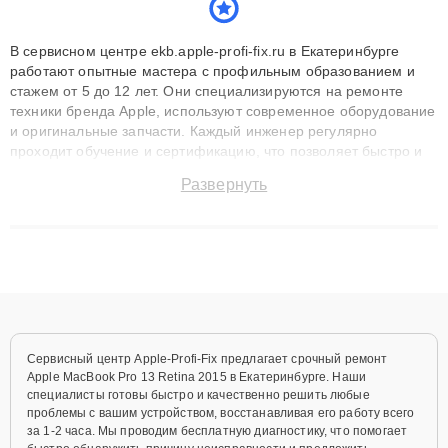
В сервисном центре ekb.apple-profi-fix.ru в Екатеринбурге
работают опытные мастера с профильным образованием и
стажем от 5 до 12 лет. Они специализируются на ремонте
техники бренда Apple, используют современное оборудование
и оригинальные запчасти. Каждый инженер регулярно
проходит обучение и сертификацию, что позволяет быстро и
точноdiagnostikировать поломки и восстанавливать технику с
Развернуть
сохранением гарантии до 3 лет. Наши мастера решают
сложные случаи: от замены матриц и материнских плат до
ремонта после залития и восстановления данных. Благодаря
высокой квалификации и ответственному подходу клиенты
получают быстрый, качественный ремонт и понятные
объяснения по результатам диагностики.
Сервисный центр Apple-Profi-Fix предлагает срочный ремонт
Apple MacBook Pro 13 Retina 2015 в Екатеринбурге. Наши
специалисты готовы быстро и качественно решить любые
проблемы с вашим устройством, восстанавливая его работу всего
за 1-2 часа. Мы проводим бесплатную диагностику, что помогает