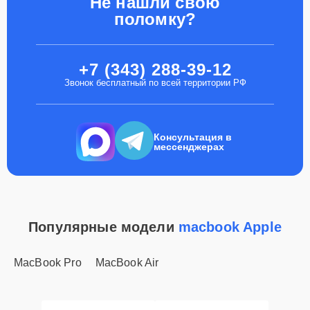
Не нашли свою
поломку?
+7 (343) 288-39-12
Звонок бесплатный по всей территории РФ
Консультация в
мессенджерах
Популярные модели
macbook Apple
MacBook Pro
MacBook Air