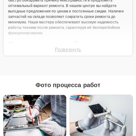
быстро обнаружить причину неисправности и предложить
оптимальный вариант ремонта. В нашем центре вы найдете
выгодные предложения по ценам и постоянные скидки. Наличие
запчастей на складе позволяет сократить сроки ремонта до
минимума. Наши мастера обеспечивают высокую надежность
работы техники после ремонта, гарантируя её бесперебойное
функционирование.
Виды запчастей, которые
Развернуть
мы используем
Для ремонта Apple MacBook Pro 13 Retina 2015 мы предлагаем как
оригинальные запчасти, так и их качественные аналоги. Каждый
клиент может выбрать тот вариант, который лучше всего
Фото процесса работ
соответствует его бюджету и предпочтениям.
Как выбрать подходящие запчасти:
Если ваше устройство планируется использовать
длительное время, оригинальные запчасти — это
лучший выбор для обеспечения максимальной
совместимости и надежности.
Если планируется обновление устройства в