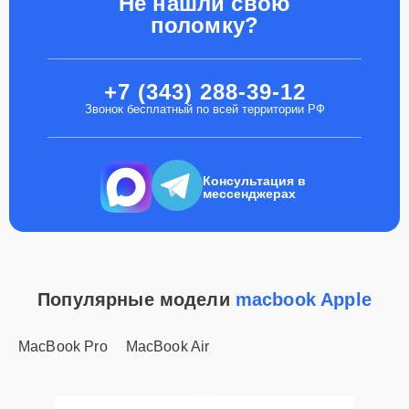
Не нашли свою
поломку?
+7 (343) 288-39-12
Звонок бесплатный по всей территории РФ
Консультация в
мессенджерах
Популярные модели
macbook Apple
MacBook Pro
MacBook Air