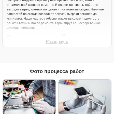
быстро обнаружить причину неисправности и предложить
оптимальный вариант ремонта. В нашем центре вы найдете
выгодные предложения по ценам и постоянные скидки. Наличие
запчастей на складе позволяет сократить сроки ремонта до
минимума. Наши мастера обеспечивают высокую надежность
работы техники после ремонта, гарантируя её бесперебойное
функционирование.
Виды запчастей, которые
Развернуть
мы используем
Для ремонта Apple MacBook Pro 13 Retina 2013 мы предлагаем как
оригинальные запчасти, так и их качественные аналоги. Каждый
клиент может выбрать тот вариант, который лучше всего
Фото процесса работ
соответствует его бюджету и предпочтениям.
Как выбрать подходящие запчасти:
Если ваше устройство планируется использовать
длительное время, оригинальные запчасти — это
лучший выбор для обеспечения максимальной
совместимости и надежности.
Если планируется обновление устройства в