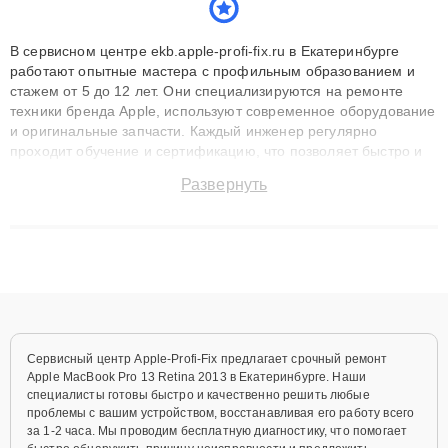
В сервисном центре ekb.apple-profi-fix.ru в Екатеринбурге
работают опытные мастера с профильным образованием и
стажем от 5 до 12 лет. Они специализируются на ремонте
техники бренда Apple, используют современное оборудование
и оригинальные запчасти. Каждый инженер регулярно
проходит обучение и сертификацию, что позволяет быстро и
точноdiagnostikировать поломки и восстанавливать технику с
Развернуть
сохранением гарантии до 3 лет. Наши мастера решают
сложные случаи: от замены матриц и материнских плат до
ремонта после залития и восстановления данных. Благодаря
высокой квалификации и ответственному подходу клиенты
получают быстрый, качественный ремонт и понятные
объяснения по результатам диагностики.
Сервисный центр Apple-Profi-Fix предлагает срочный ремонт
Apple MacBook Pro 13 Retina 2013 в Екатеринбурге. Наши
специалисты готовы быстро и качественно решить любые
проблемы с вашим устройством, восстанавливая его работу всего
за 1-2 часа. Мы проводим бесплатную диагностику, что помогает