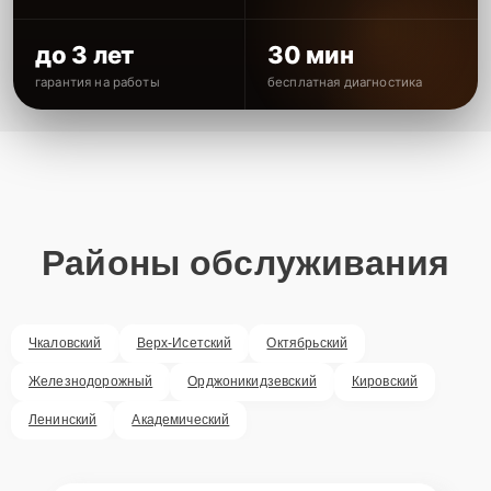
до 3 лет
30 мин
гарантия на работы
бесплатная диагностика
Районы обслуживания
Чкаловский
Верх-Исетский
Октябрьский
Железнодорожный
Орджоникидзевский
Кировский
Ленинский
Академический