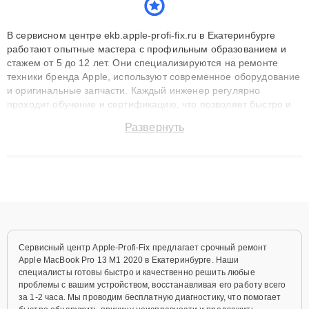
В сервисном центре ekb.apple-profi-fix.ru в Екатеринбурге
работают опытные мастера с профильным образованием и
стажем от 5 до 12 лет. Они специализируются на ремонте
техники бренда Apple, используют современное оборудование
и оригинальные запчасти. Каждый инженер регулярно
проходит обучение и сертификацию, что позволяет быстро и
точноdiagnostikировать поломки и восстанавливать технику с
Развернуть
сохранением гарантии до 3 лет. Наши мастера решают
сложные случаи: от замены матриц и материнских плат до
ремонта после залития и восстановления данных. Благодаря
высокой квалификации и ответственному подходу клиенты
получают быстрый, качественный ремонт и понятные
объяснения по результатам диагностики.
Сервисный центр Apple-Profi-Fix предлагает срочный ремонт
Apple MacBook Pro 13 M1 2020 в Екатеринбурге. Наши
специалисты готовы быстро и качественно решить любые
проблемы с вашим устройством, восстанавливая его работу всего
за 1-2 часа. Мы проводим бесплатную диагностику, что помогает