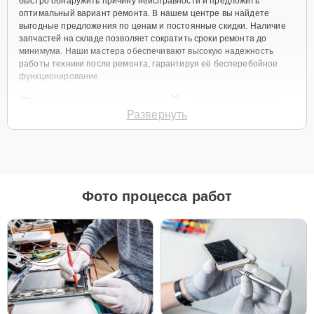
быстро обнаружить причину неисправности и предложить
оптимальный вариант ремонта. В нашем центре вы найдете
выгодные предложения по ценам и постоянные скидки. Наличие
запчастей на складе позволяет сократить сроки ремонта до
минимума. Наши мастера обеспечивают высокую надежность
работы техники после ремонта, гарантируя её бесперебойное
функционирование.
Виды запчастей, которые
Развернуть
мы используем
Для ремонта Apple MacBook Pro 13 M1 2020 мы предлагаем как
оригинальные запчасти, так и их качественные аналоги. Каждый
клиент может выбрать тот вариант, который лучше всего
Фото процесса работ
соответствует его бюджету и предпочтениям.
Как выбрать подходящие запчасти:
Если ваше устройство планируется использовать
длительное время, оригинальные запчасти — это
лучший выбор для обеспечения максимальной
совместимости и надежности.
Если планируется обновление устройства в