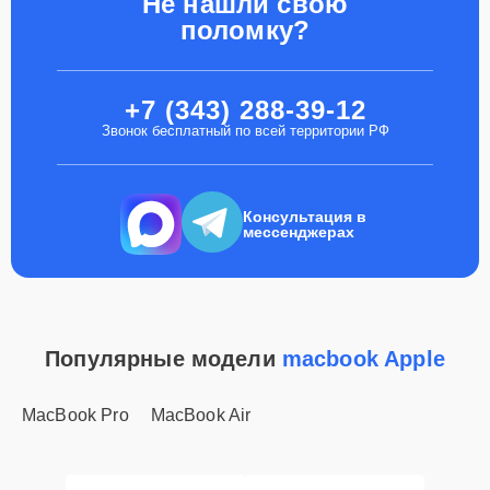
Не нашли свою
поломку?
+7 (343) 288-39-12
Звонок бесплатный по всей территории РФ
Консультация в
мессенджерах
Популярные модели
macbook Apple
MacBook Pro
MacBook Air