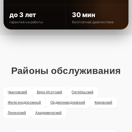
до 3 лет
30 мин
гарантия на работы
бесплатная диагностика
Районы обслуживания
Чкаловский
Верх-Исетский
Октябрьский
Железнодорожный
Орджоникидзевский
Кировский
Ленинский
Академический