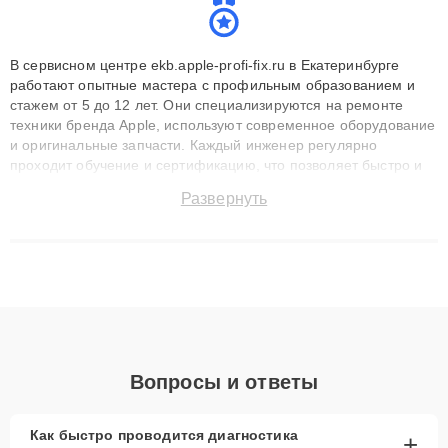
В сервисном центре ekb.apple-profi-fix.ru в Екатеринбурге
работают опытные мастера с профильным образованием и
стажем от 5 до 12 лет. Они специализируются на ремонте
техники бренда Apple, используют современное оборудование
и оригинальные запчасти. Каждый инженер регулярно
проходит обучение и сертификацию, что позволяет быстро и
точноdiagnostikировать поломки и восстанавливать технику с
Развернуть
сохранением гарантии до 3 лет. Наши мастера решают
сложные случаи: от замены матриц и материнских плат до
ремонта после залития и восстановления данных. Благодаря
высокой квалификации и ответственному подходу клиенты
получают быстрый, качественный ремонт и понятные
объяснения по результатам диагностики.
Вопросы и ответы
Как быстро проводится диагностика
+