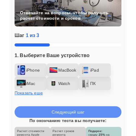
Отвечайте на вопросы, чтобы получить
расчет стоимости и сроков
Шаг
1 из 3
1. Выберите Ваше устройство
iPhone
MacBook
iPad
iMac
Watch
ПК
Показать еще
Следующий шаг
По окончанию теста вы получаете:
Расчет стоимости
Расчет сроков
Подарок:
ремонта Apple
ремонта
скидку
25%
на