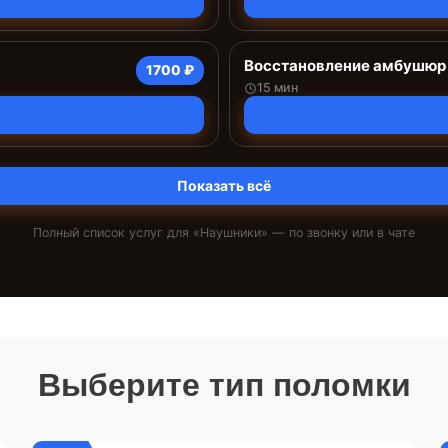
Восстановление амбушюр
1700 ₽
15 мин
Показать всё
Полный список услуг для «
Наушники
» — по звонку или в чате
Выберите тип поломки