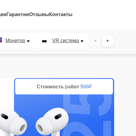
ции
Гарантии
Отзывы
Контакты
25%
Монитор
VR система
Наушники
Стоимость работ
500₽