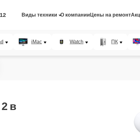
-12
Виды техники
О компании
Цены на ремонт
Ак
ad
iMac
Watch
ПК
 2
в