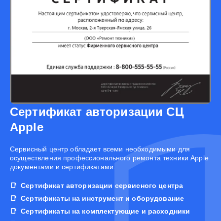
Сертификат авторизации СЦ
Apple
Cервисный центр обладает всеми необходимыми для
осуществления профессионального ремонта техники Apple
документами и сертификатами:
Сертификат авторизации сервисного центра
Сертификаты на инструмент и оборудование
Сертификаты на комплектующие и расходники