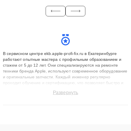
В сервисном центре ekb.apple-profi-fix.ru в Екатеринбурге
работают опытные мастера с профильным образованием и
стажем от 5 до 12 лет. Они специализируются на ремонте
техники бренда Apple, используют современное оборудование
и оригинальные запчасти. Каждый инженер регулярно
проходит обучение и сертификацию, что позволяет быстро и
точноdiagnostikировать поломки и восстанавливать технику с
Развернуть
сохранением гарантии до 3 лет. Наши мастера решают
сложные случаи: от замены матриц и материнских плат до
ремонта после залития и восстановления данных. Благодаря
высокой квалификации и ответственному подходу клиенты
получают быстрый, качественный ремонт и понятные
объяснения по результатам диагностики.