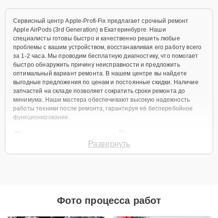
Сервисный центр Apple-Profi-Fix предлагает срочный ремонт
Apple AirPods (3rd Generation) в Екатеринбурге. Наши
специалисты готовы быстро и качественно решить любые
проблемы с вашим устройством, восстанавливая его работу всего
за 1-2 часа. Мы проводим бесплатную диагностику, что помогает
быстро обнаружить причину неисправности и предложить
оптимальный вариант ремонта. В нашем центре вы найдете
выгодные предложения по ценам и постоянные скидки. Наличие
запчастей на складе позволяет сократить сроки ремонта до
минимума. Наши мастера обеспечивают высокую надежность
работы техники после ремонта, гарантируя её бесперебойное
функционирование.
Виды запчастей, которые
Развернуть
мы используем
Для ремонта Apple AirPods (3rd Generation) мы предлагаем как
оригинальные запчасти, так и их качественные аналоги. Каждый
клиент может выбрать тот вариант, который лучше всего
Фото процесса работ
соответствует его бюджету и предпочтениям.
Как выбрать подходящие запчасти: