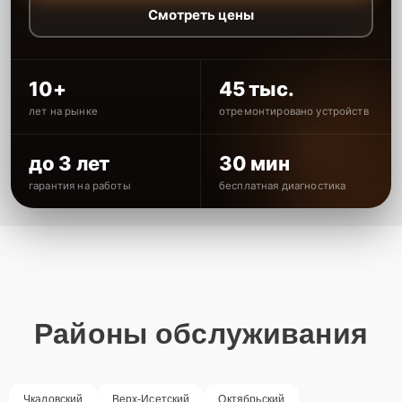
Смотреть цены
10+
45 тыс.
лет на рынке
отремонтировано устройств
до 3 лет
30 мин
гарантия на работы
бесплатная диагностика
Районы обслуживания
Чкаловский
Верх-Исетский
Октябрьский