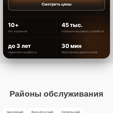
Смотреть цены
10+
45 тыс.
лет на рынке
отремонтировано устройств
до 3 лет
30 мин
гарантия на работы
бесплатная диагностика
Районы обслуживания
Чкаловский
Верх-Исетский
Октябрьский