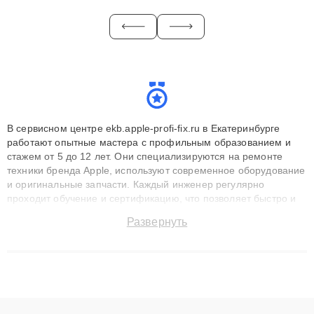
В сервисном центре ekb.apple-profi-fix.ru в Екатеринбурге
работают опытные мастера с профильным образованием и
стажем от 5 до 12 лет. Они специализируются на ремонте
техники бренда Apple, используют современное оборудование
и оригинальные запчасти. Каждый инженер регулярно
проходит обучение и сертификацию, что позволяет быстро и
точноdiagnostikировать поломки и восстанавливать технику с
Развернуть
сохранением гарантии до 3 лет. Наши мастера решают
сложные случаи: от замены матриц и материнских плат до
ремонта после залития и восстановления данных. Благодаря
высокой квалификации и ответственному подходу клиенты
получают быстрый, качественный ремонт и понятные
объяснения по результатам диагностики.