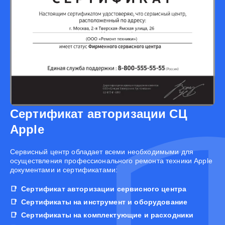
Сертификат авторизации СЦ
Apple
Cервисный центр обладает всеми необходимыми для
осуществления профессионального ремонта техники Apple
документами и сертификатами:
Сертификат авторизации сервисного центра
Сертификаты на инструмент и оборудование
Сертификаты на комплектующие и расходники