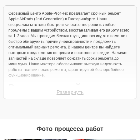
Сервисный центр Apple-Profi-Fix предлагает срочный ремонт
Apple AirPods (2nd Generation) в Екатеринбурге. Наши
специалисты готовы быстро и качественно решить любые
проблемы с вашим устройством, восстанавливая его работу всего
за 1-2 часа. Мы проводим бесплатную диагностику, что помогает
быстро обнаружить причину неисправности и предложить
оптимальный вариант ремонта. В нашем центре вы найдете
выгодные предложения по ценам и постоянные скидки. Наличие
запчастей на складе позволяет сократить сроки ремонта до
минимума. Наши мастера обеспечивают высокую надежность
работы техники после ремонта, гарантируя её бесперебойное
функционирование.
Виды запчастей, которые
Развернуть
мы используем
Для ремонта Apple AirPods (2nd Generation) мы предлагаем как
оригинальные запчасти, так и их качественные аналоги. Каждый
клиент может выбрать тот вариант, который лучше всего
Фото процесса работ
соответствует его бюджету и предпочтениям.
Как выбрать подходящие запчасти: