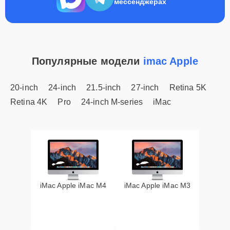
мессенджерах
Популярные модели
imac Apple
20-inch
24-inch
21.5-inch
27-inch
Retina 5K
Retina 4K
Pro
24-inch M-series
iMac
iMac Apple iMac M4
iMac Apple iMac M3