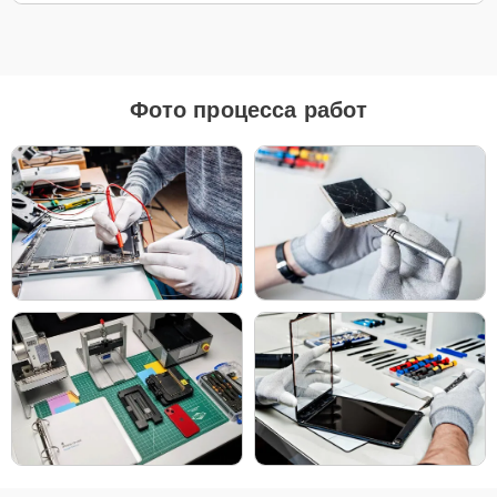
Для ремонта Apple iMac 27 Retina 5K 2020 мы предлагаем как
оригинальные запчасти, так и их качественные аналоги. Каждый
клиент может выбрать тот вариант, который лучше всего
соответствует его бюджету и предпочтениям.
Фото процесса работ
Как выбрать подходящие запчасти:
Если ваше устройство планируется использовать
длительное время, оригинальные запчасти — это
лучший выбор для обеспечения максимальной
совместимости и надежности.
Если планируется обновление устройства в
ближайшее время, можно рассмотреть установку
качественных аналогов для экономии, сохраняя
при этом высокие стандарты надежности.
Независимо от выбора, мы уверены в качестве всех деталей —
будь то оригинальные запчасти или надежные аналоги от
проверенных производителей.
Чтобы начать ремонт, просто позвоните по телефону +7 (343)
288-39-12 или оставьте
Заявку на сайте
. Наш специалист
свяжется с вами в течение минуты, чтобы уточнить все детали и
записать вас на диагностику или ремонт в удобное для вас время.