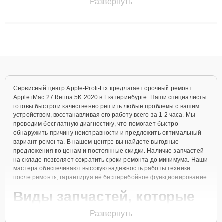
Развернуть
сохранением гарантии до 3 лет. Наши мастера решают
сложные случаи: от замены матриц и материнских плат до
ремонта после залития и восстановления данных. Благодаря
высокой квалификации и ответственному подходу клиенты
получают быстрый, качественный ремонт и понятные
объяснения по результатам диагностики.
Сервисный центр Apple-Profi-Fix предлагает срочный ремонт
Apple iMac 27 Retina 5K 2020 в Екатеринбурге. Наши специалисты
готовы быстро и качественно решить любые проблемы с вашим
устройством, восстанавливая его работу всего за 1-2 часа. Мы
проводим бесплатную диагностику, что помогает быстро
обнаружить причину неисправности и предложить оптимальный
вариант ремонта. В нашем центре вы найдете выгодные
предложения по ценам и постоянные скидки. Наличие запчастей
на складе позволяет сократить сроки ремонта до минимума. Наши
мастера обеспечивают высокую надежность работы техники
после ремонта, гарантируя её бесперебойное функционирование.
Виды запчастей, которые
мы используем
Развернуть