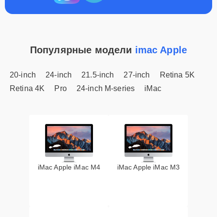
Популярные модели
imac Apple
20-inch
24-inch
21.5-inch
27-inch
Retina 5K
Retina 4K
Pro
24-inch M-series
iMac
iMac Apple iMac M4
iMac Apple iMac M3