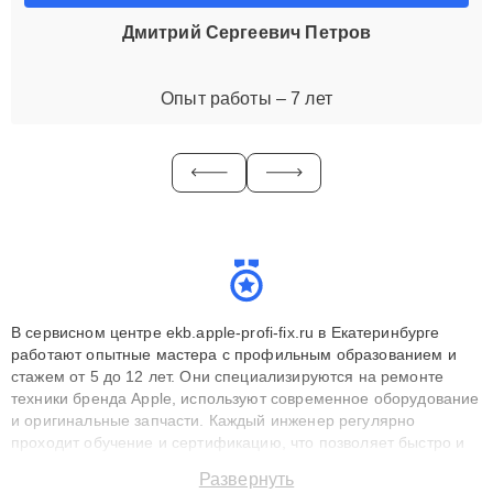
Дмитрий Сергеевич Петров
Опыт работы – 7 лет
В сервисном центре ekb.apple-profi-fix.ru в Екатеринбурге
работают опытные мастера с профильным образованием и
стажем от 5 до 12 лет. Они специализируются на ремонте
техники бренда Apple, используют современное оборудование
и оригинальные запчасти. Каждый инженер регулярно
проходит обучение и сертификацию, что позволяет быстро и
точноdiagnostikировать поломки и восстанавливать технику с
Развернуть
сохранением гарантии до 3 лет. Наши мастера решают