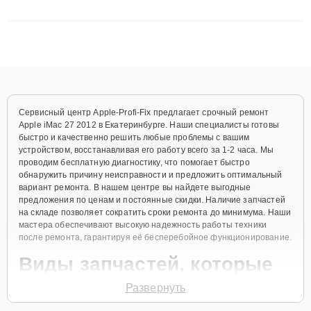
сложные случаи: от замены матриц и материнских плат до
ремонта после залития и восстановления данных. Благодаря
высокой квалификации и ответственному подходу клиенты
получают быстрый, качественный ремонт и понятные
объяснения по результатам диагностики.
Сервисный центр Apple-Profi-Fix предлагает срочный ремонт
Apple iMac 27 2012 в Екатеринбурге. Наши специалисты готовы
быстро и качественно решить любые проблемы с вашим
устройством, восстанавливая его работу всего за 1-2 часа. Мы
проводим бесплатную диагностику, что помогает быстро
обнаружить причину неисправности и предложить оптимальный
вариант ремонта. В нашем центре вы найдете выгодные
предложения по ценам и постоянные скидки. Наличие запчастей
на складе позволяет сократить сроки ремонта до минимума. Наши
мастера обеспечивают высокую надежность работы техники
после ремонта, гарантируя её бесперебойное функционирование.
Виды запчастей, которые
мы используем
Развернуть