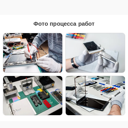
Для ремонта Apple iMac 27 2012 мы предлагаем как оригинальные
запчасти, так и их качественные аналоги. Каждый клиент может
выбрать тот вариант, который лучше всего соответствует его
бюджету и предпочтениям.
Фото процесса работ
Как выбрать подходящие запчасти:
Если ваше устройство планируется использовать
длительное время, оригинальные запчасти — это
лучший выбор для обеспечения максимальной
совместимости и надежности.
Если планируется обновление устройства в
ближайшее время, можно рассмотреть установку
качественных аналогов для экономии, сохраняя
при этом высокие стандарты надежности.
Независимо от выбора, мы уверены в качестве всех деталей —
будь то оригинальные запчасти или надежные аналоги от
проверенных производителей.
Чтобы начать ремонт, просто позвоните по телефону +7 (343)
288-39-12 или оставьте
Заявку на сайте
. Наш специалист
свяжется с вами в течение минуты, чтобы уточнить все детали и
записать вас на диагностику или ремонт в удобное для вас время.
Мы стремимся сделать процесс максимально удобным и