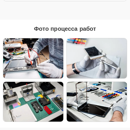
Для ремонта Apple iMac 24 M1 2021 мы предлагаем как
оригинальные запчасти, так и их качественные аналоги. Каждый
клиент может выбрать тот вариант, который лучше всего
соответствует его бюджету и предпочтениям.
Фото процесса работ
Как выбрать подходящие запчасти:
Если ваше устройство планируется использовать
длительное время, оригинальные запчасти — это
лучший выбор для обеспечения максимальной
совместимости и надежности.
Если планируется обновление устройства в
ближайшее время, можно рассмотреть установку
качественных аналогов для экономии, сохраняя
при этом высокие стандарты надежности.
Независимо от выбора, мы уверены в качестве всех деталей —
будь то оригинальные запчасти или надежные аналоги от
проверенных производителей.
Чтобы начать ремонт, просто позвоните по телефону +7 (343)
288-39-12 или оставьте
Заявку на сайте
. Наш специалист
свяжется с вами в течение минуты, чтобы уточнить все детали и
записать вас на диагностику или ремонт в удобное для вас время.