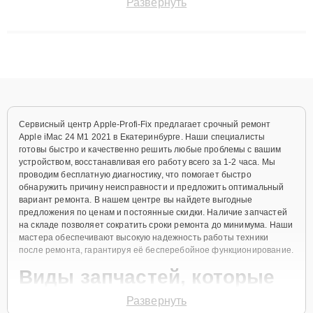
Развернуть
сохранением гарантии до 3 лет. Наши мастера решают
сложные случаи: от замены матриц и материнских плат до
ремонта после залития и восстановления данных. Благодаря
высокой квалификации и ответственному подходу клиенты
получают быстрый, качественный ремонт и понятные
объяснения по результатам диагностики.
Сервисный центр Apple-Profi-Fix предлагает срочный ремонт
Apple iMac 24 M1 2021 в Екатеринбурге. Наши специалисты
готовы быстро и качественно решить любые проблемы с вашим
устройством, восстанавливая его работу всего за 1-2 часа. Мы
проводим бесплатную диагностику, что помогает быстро
обнаружить причину неисправности и предложить оптимальный
вариант ремонта. В нашем центре вы найдете выгодные
предложения по ценам и постоянные скидки. Наличие запчастей
на складе позволяет сократить сроки ремонта до минимума. Наши
мастера обеспечивают высокую надежность работы техники
после ремонта, гарантируя её бесперебойное функционирование.
Виды запчастей, которые
мы используем
Развернуть