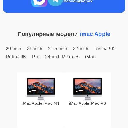
мессенджерах
Популярные модели
imac Apple
20-inch
24-inch
21.5-inch
27-inch
Retina 5K
Retina 4K
Pro
24-inch M-series
iMac
iMac Apple iMac M4
iMac Apple iMac M3