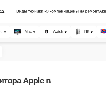
-12
Виды техники
О компании
Цены на ремонт
Ак
ad
iMac
Watch
ПК
итора Apple в