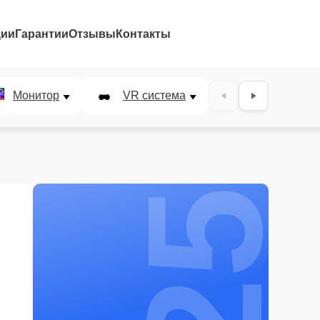
ции
Гарантии
Отзывы
Контакты
25%
Монитор
VR система
Наушники