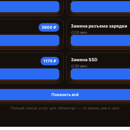
Замена разъема зарядки
3800 ₽
20 мин
Замена SSD
1175 ₽
30 мин
Показать всё
Полный список услуг для «
Монитор
» — по звонку или в чате