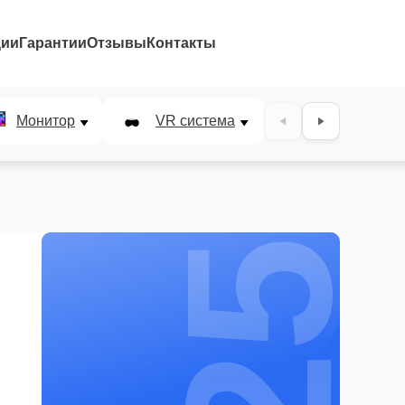
ции
Гарантии
Отзывы
Контакты
25%
Монитор
VR система
Наушники