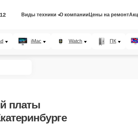
-12
Виды техники
О компании
Цены на ремонт
Ак
ad
iMac
Watch
ПК
ой платы
Екатеринбурге