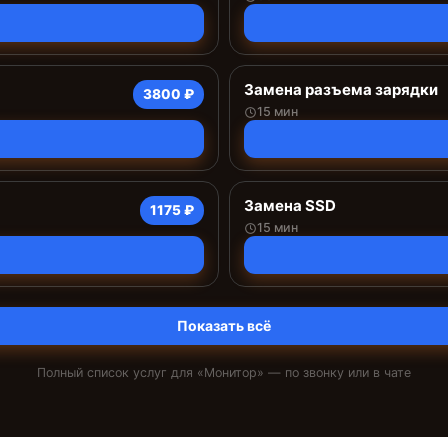
Замена разъема зарядки
3800 ₽
15 мин
Замена SSD
1175 ₽
15 мин
Показать всё
Полный список услуг для «
Монитор
» — по звонку или в чате