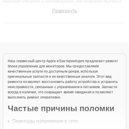
проходит обучение и сертификацию, что позволяет быстро и
точноdiagnostikировать поломки и восстанавливать технику с
Развернуть
сохранением гарантии до 3 лет. Наши мастера решают
сложные случаи: от замены матриц и материнских плат до
ремонта после залития и восстановления данных. Благодаря
высокой квалификации и ответственному подходу клиенты
получают быстрый, качественный ремонт и понятные
объяснения по результатам диагностики.
Наш сервисный центр Apple в Екатеринбурге предлагает ремонт
блока управления для мониторов. Мы предоставляем
качественные услуги по доступным ценам, используя
оригинальные запчасти и их качественные аналоги. Этот вид
ремонта позволяет восстановить работу устройства и устранить
неисправности, связанные с управлением и питанием. Запчасти
всегда в наличии, что сокращает время ожидания и позволяет
выполнить ремонт оперативно.
Частые причины поломки
Перепады напряжения в сети.