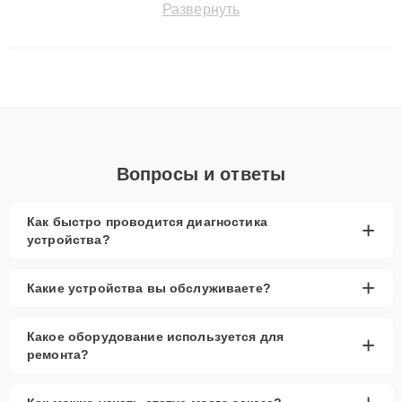
Развернуть
сохранением гарантии до 3 лет. Наши мастера решают
сложные случаи: от замены матриц и материнских плат до
ремонта после залития и восстановления данных. Благодаря
высокой квалификации и ответственному подходу клиенты
получают быстрый, качественный ремонт и понятные
объяснения по результатам диагностики.
Вопросы и ответы
Как быстро проводится диагностика
+
устройства?
+
Какие устройства вы обслуживаете?
Какое оборудование используется для
+
ремонта?